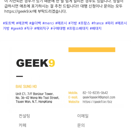
이 지연되는 경우가 있기 때문에 한 달 넘게 걸리는 경우도 있습니다. 성질이 
급하시면 애초에 포기하시는 걸 추천 드립니다!! 대행 신청이나 문의는 모두 
https://geek9.kr에 부탁드리겠습니다.
#토트백
#에코백
#숄더백
#merci
#메르시
#가방
#프랑스
#france
#파리
#메르시
가방
#geek9
#직구
#해외직구
#구매대행
#프랑스배대지
#배대지
컨설팅
이메일
카페
문의