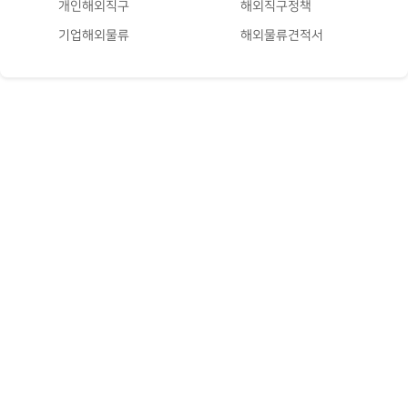
개인해외직구
해외직구정책
기업해외물류
해외물류견적서