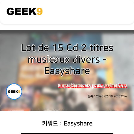
Lot de 15 Cd 2 titres
musicaux divers -
Easyshare
https://contents.geek9.kr/hot/995
등록 : 2026-02-19 20:37:54
키워드 : Easyshare