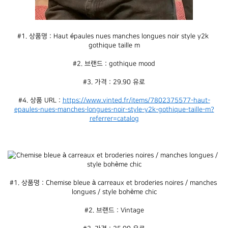
#1. 상품명 : Haut épaules nues manches longues noir style y2k 
gothique taille m
#2. 브랜드 : gothique mood
#3. 가격 : 29.90 유로
#4. 상품 URL : 
https://www.vinted.fr/items/7802375577-haut-
epaules-nues-manches-longues-noir-style-y2k-gothique-taille-m?
referrer=catalog
#1. 상품명 : Chemise bleue à carreaux et broderies noires / manches 
longues / style bohème chic
#2. 브랜드 : Vintage