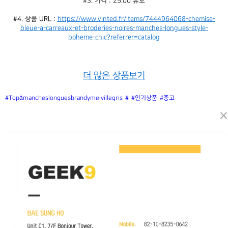
#3. 가격 : 25.00 유로
#4. 상품 URL : 
https://www.vinted.fr/items/7444964068-chemise-
bleue-a-carreaux-et-broderies-noires-manches-longues-style-
boheme-chic?referrer=catalog
더 많은 상품보기
#Topàmancheslonguesbrandymelvillegris
#
#인기상품
#중고
×