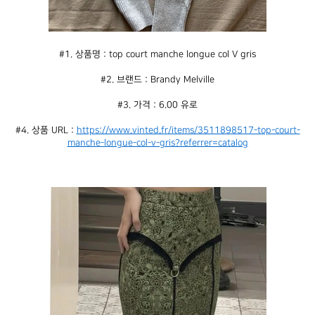
#1. 상품명 : top court manche longue col V gris
#2. 브랜드 : Brandy Melville
#3. 가격 : 6.00 유로
#4. 상품 URL : 
https://www.vinted.fr/items/3511898517-top-court-
manche-longue-col-v-gris?referrer=catalog