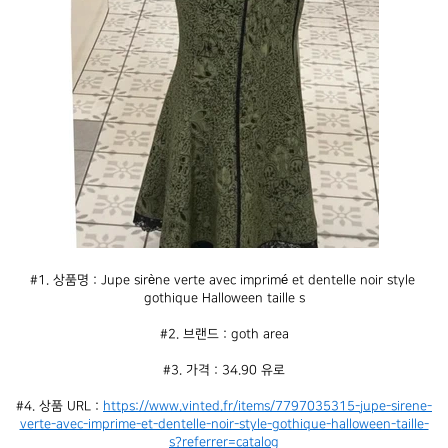
#1. 상품명 : Jupe sirène verte avec imprimé et dentelle noir style 
gothique Halloween taille s
#2. 브랜드 : goth area
#3. 가격 : 34.90 유로
#4. 상품 URL : 
https://www.vinted.fr/items/7797035315-jupe-sirene-
verte-avec-imprime-et-dentelle-noir-style-gothique-halloween-taille-
s?referrer=catalog