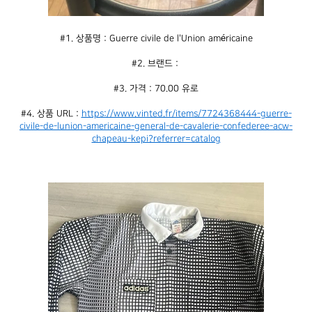
#1. 상품명 : Guerre civile de l'Union américaine
#2. 브랜드 : 
#3. 가격 : 70.00 유로
#4. 상품 URL : 
https://www.vinted.fr/items/7724368444-guerre-
civile-de-lunion-americaine-general-de-cavalerie-confederee-acw-
chapeau-kepi?referrer=catalog