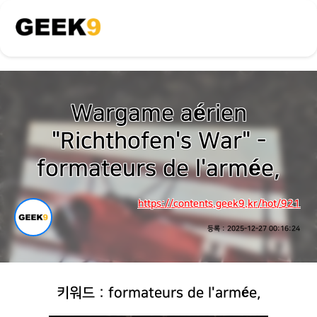
Wargame aérien
"Richthofen's War" -
formateurs de l'armée,
https://contents.geek9.kr/hot/921
등록 : 2025-12-27 00:16:24
키워드 : formateurs de l'armée,