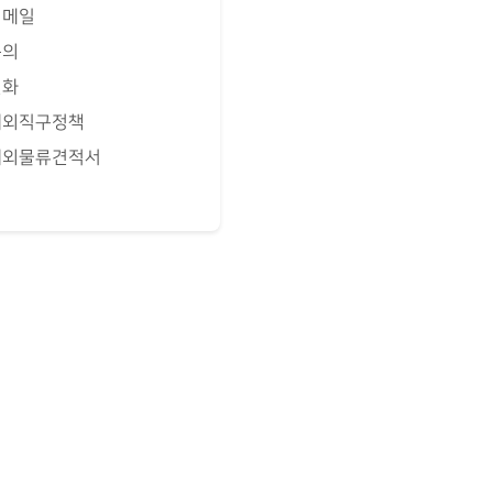
이메일
문의
전화
해외직구정책
해외물류견적서