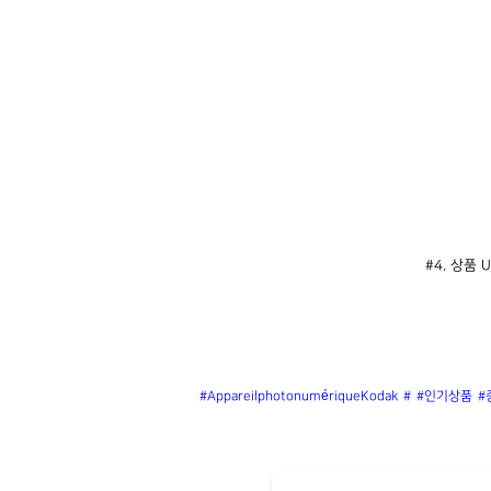
#4. 상품 UR
#AppareilphotonumériqueKodak
#
#인기상품
#