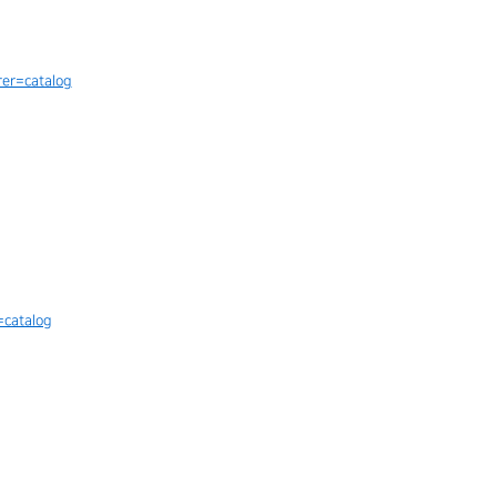
rer=catalog
=catalog