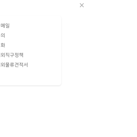
×
이메일
문의
전화
해외직구정책
해외물류견적서