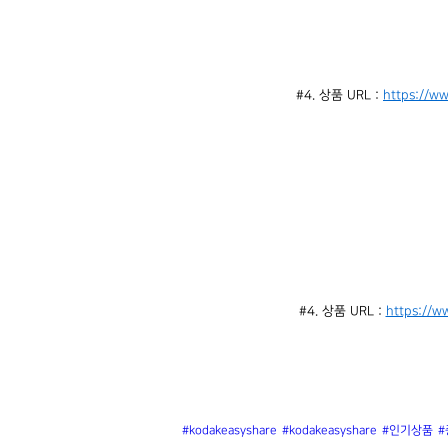
#4. 상품 URL : 
https://w
#4. 상품 URL : 
https://w
#kodakeasyshare
#kodakeasyshare
#인기상품
#