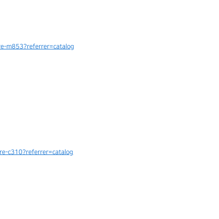
re-m853?referrer=catalog
e-c310?referrer=catalog