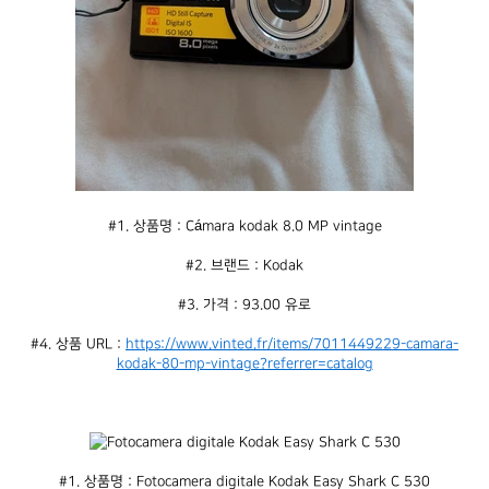
#1. 상품명 : Cámara kodak 8.0 MP vintage
#2. 브랜드 : Kodak
#3. 가격 : 93.00 유로
#4. 상품 URL : 
https://www.vinted.fr/items/7011449229-camara-
kodak-80-mp-vintage?referrer=catalog
#1. 상품명 : Fotocamera digitale Kodak Easy Shark C 530