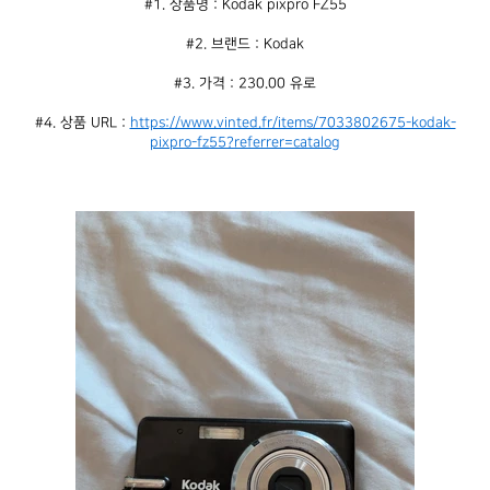
#1. 상품명 : Kodak pixpro FZ55
#2. 브랜드 : Kodak
#3. 가격 : 230.00 유로
#4. 상품 URL : 
https://www.vinted.fr/items/7033802675-kodak-
pixpro-fz55?referrer=catalog