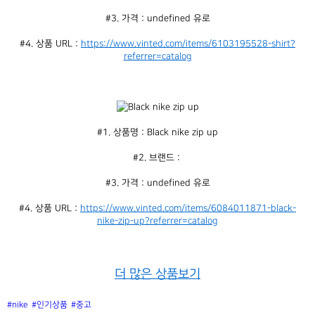
#3. 가격 : undefined 유로
#4. 상품 URL : 
https://www.vinted.com/items/6103195528-shirt?
referrer=catalog
#1. 상품명 : Black nike zip up
#2. 브랜드 : 
#3. 가격 : undefined 유로
#4. 상품 URL : 
https://www.vinted.com/items/6084011871-black-
nike-zip-up?referrer=catalog
더 많은 상품보기
#nike
#인기상품
#중고