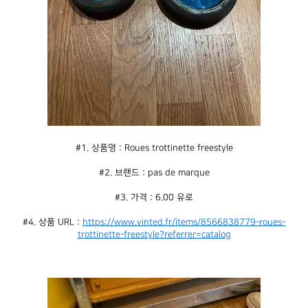
#1. 상품명 : Roues trottinette freestyle
#2. 브랜드 : pas de marque
#3. 가격 : 6.00 유로
#4. 상품 URL : 
https://www.vinted.fr/items/8566838779-roues-
trottinette-freestyle?referrer=catalog