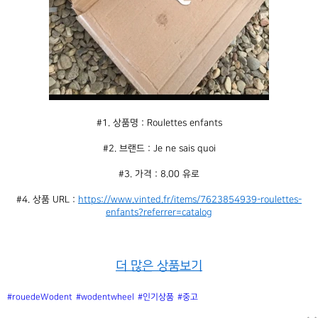
#1. 상품명 : Roulettes enfants
#2. 브랜드 : Je ne sais quoi
#3. 가격 : 8.00 유로
#4. 상품 URL : 
https://www.vinted.fr/items/7623854939-roulettes-
enfants?referrer=catalog
더 많은 상품보기
#rouedeWodent
#wodentwheel
#인기상품
#중고