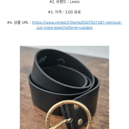
#2. 브랜드 : Lewis
#3. 가격 : 3.00 유로
#4. 상품 URL : 
https://www.vinted.fr/items/6507931581-ceinture-
cuir-noire-lewis?referrer=catalog