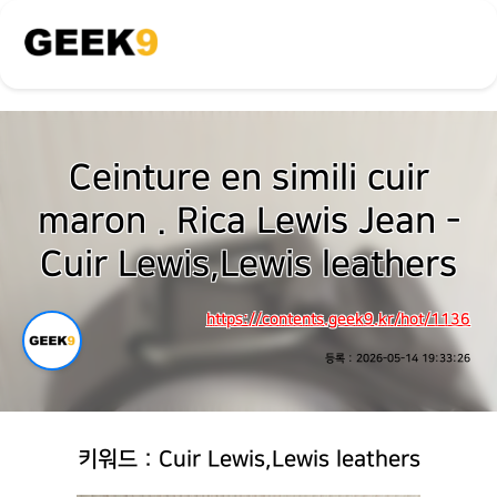
Ceinture en simili cuir
maron . Rica Lewis Jean -
Cuir Lewis,Lewis leathers
https://contents.geek9.kr/hot/1136
등록 : 2026-05-14 19:33:26
키워드 : Cuir Lewis,Lewis leathers