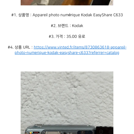
#1. 상품명 : Appareil photo numérique Kodak EasyShare C633
#2. 브랜드 : Kodak
#3. 가격 : 35.00 유로
#4. 상품 URL : 
https://www.vinted.fr/items/8730863618-appareil-
photo-numerique-kodak-easyshare-c633?referrer=catalog