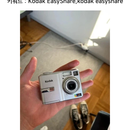
키워드 : Kodak EasyShare,kodak easyshare