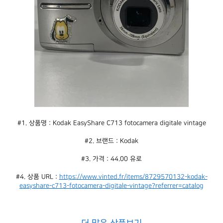
#1. 상품명 : Kodak EasyShare C713 fotocamera digitale vintage
#2. 브랜드 : Kodak
#3. 가격 : 44.00 유로
#4. 상품 URL : 
https://www.vinted.fr/items/8729570132-kodak-
easyshare-c713-fotocamera-digitale-vintage?referrer=catalog