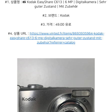
#1. 상품명 : 📸 Kodak EasyShare C613 | 6 MP | Digitalkamera | Sehr 
guter Zustand | Mit Zubehör
#2. 브랜드 : Kodak
#3. 가격 : 49.00 유로
#4. 상품 URL : 
https://www.vinted.fr/items/8693935964-kodak-
easyshare-c613-6-mp-digitalkamera-sehr-guter-zustand-mit-
zubehor?referrer=catalog