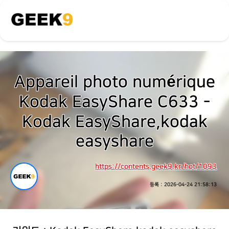
Appareil photo numérique
Kodak EasyShare C633 -
Kodak EasyShare,kodak
easyshare
https://contents.geek9.kr/hot/1093
등록 : 2026-04-24 21:58:13