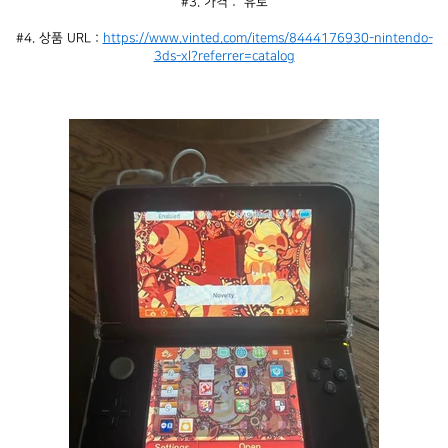
#3. 가격 :  유로
#4. 상품 URL : 
https://www.vinted.com/items/8444176930-nintendo-
3ds-xl?referrer=catalog