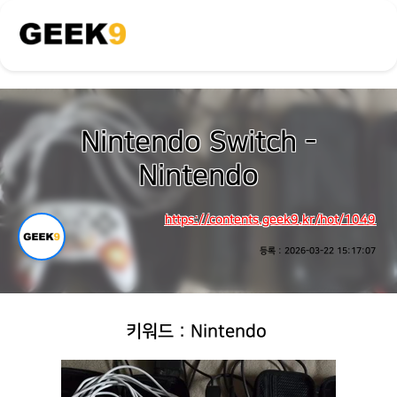
Nintendo Switch -
Nintendo
https://contents.geek9.kr/hot/1049
등록 : 2026-03-22 15:17:07
키워드 : Nintendo 