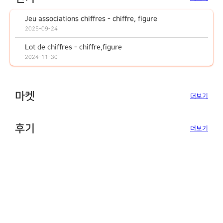
Jeu associations chiffres - chiffre, figure
2025-09-24
Lot de chiffres - chiffre,figure
2024-11-30
마켓
더보기
후기
더보기