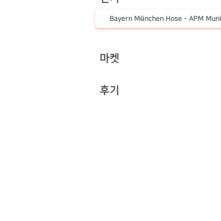
Bayern München Hose - APM Mun
마켓
후기